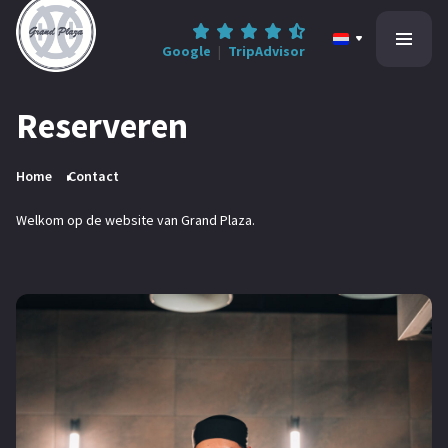
Google
|
TripAdvisor
Reserveren
Home
Home
Contact
All-inclusive
Welkom op de website van Grand Plaza.
Informatie
Contact
0545-47 78 68
Reserveren