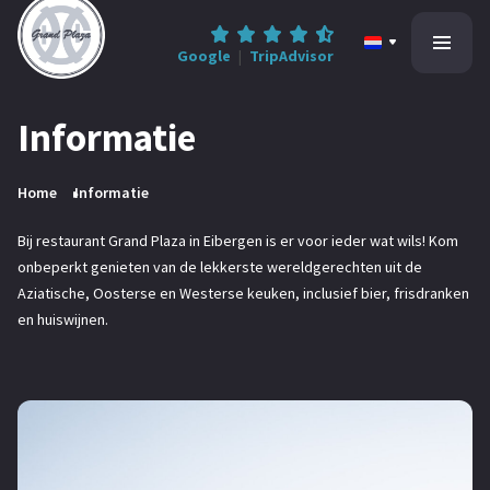
Google
|
TripAdvisor
Informatie
Home
Home
Informatie
All-inclusive
Bij restaurant Grand Plaza in Eibergen is er voor ieder wat wils! Kom
onbeperkt genieten van de lekkerste wereldgerechten uit de
Informatie
Aziatische, Oosterse en Westerse keuken, inclusief bier, frisdranken
en huiswijnen.
Contact
0545-47 78 68
Reserveren