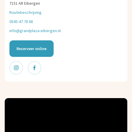
7151 AR Eibergen
Routebeschrijving
0545-47 78 68
info@grandplaza-eibergen.nl
Reserveer online