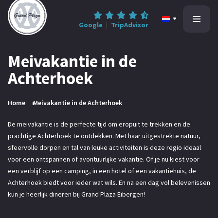
Google
|
TripAdvisor
Meivakantie in de
Achterhoek
Home
All-inclusive
Home
Meivakantie in de Achterhoek
Informatie
De meivakantie is de perfecte tijd om eropuit te trekken en de
prachtige Achterhoek te ontdekken. Met haar uitgestrekte natuur,
sfeervolle dorpen en tal van leuke activiteiten is deze regio ideaal
Contact
voor een ontspannen of avontuurlijke vakantie. Of je nu kiest voor
een verblijf op een camping, in een hotel of een vakantiehuis, de
Achterhoek biedt voor ieder wat wils. En na een dag vol belevenissen
0545-47 78 68
Reserveren
kun je heerlijk dineren bij Grand Plaza Eibergen!