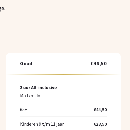
za
Goud
€46,50
3 uur All-inclusive
Ma t/m do
65+
€44,50
Kinderen 9 t/m 11 jaar
€28,50