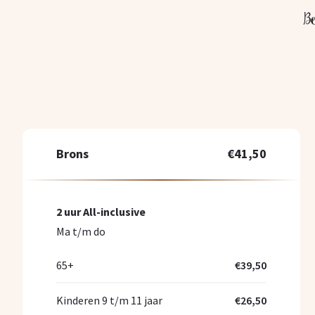
B
Brons
€41,50
2 uur All-inclusive
Ma t/m do
65+
€39,50
Kinderen 9 t/m 11 jaar
€26,50