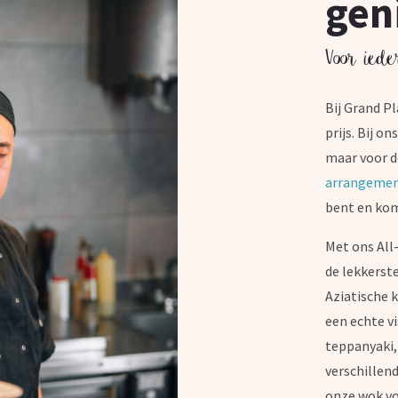
gen
Voor iede
Bij Grand Pl
prijs. Bij o
maar voor d
arrangeme
bent en kom 
Met ons All
de lekkerst
Aziatische 
een echte v
teppanyaki,
verschillend
onze wok vo