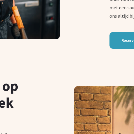
met een saus
ons altijd b
Reserv
 op
oek
n