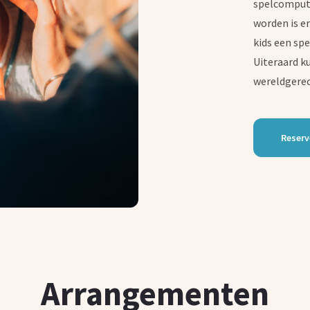
spelcomput
worden is e
kids een spe
Uiteraard k
wereldgere
Reserv
Arrangementen