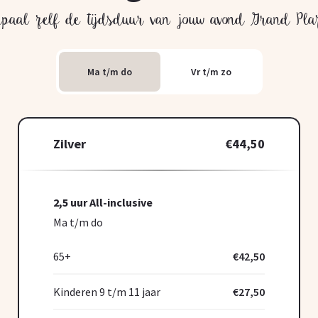
epaal zelf de tijdsduur van jouw avond Grand Pla
Ma t/m do
Vr t/m zo
Zilver
€44,50
2,5 uur All-inclusive
Ma t/m do
65+
€42,50
Kinderen 9 t/m 11 jaar
€27,50