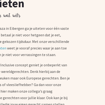
ieten
r wat wils
aza in Eibergen ga je uiteten voor één vaste
ns betaal je niet voor hetgeen dat je eet,
e gekozen tijdsduur. Met onze verschillende
nten
weet je vooraf precies waar je aan toe
je niet voor verrassingen te staan.
-Inclusive concept geniet je onbeperkt van
e wereldgerechten. Denk hierbij aan de
keuken maar ook Europese gerechten. Ben je
is of vleesliefhebber? Ga dan voor onze
 hier maken onze collega's graag
e gerechten voor jullie klaar. Ook kan je bij
lledig jouw eigen gerecht samen stellen