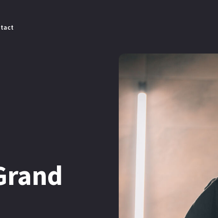
tact
Grand