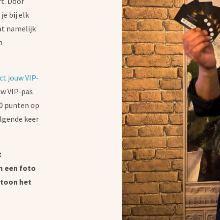
rt. Door
e bij elk
at namelijk
n
ct jouw VIP-
euw VIP-pas
00 punten op
olgende keer
t
m een foto
 toon het