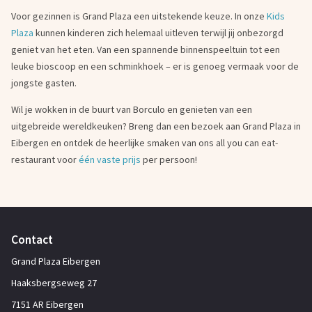
Voor gezinnen is Grand Plaza een uitstekende keuze. In onze
Kids
Plaza
kunnen kinderen zich helemaal uitleven terwijl jij onbezorgd
geniet van het eten. Van een spannende binnenspeeltuin tot een
leuke bioscoop en een schminkhoek – er is genoeg vermaak voor de
jongste gasten.
Wil je wokken in de buurt van Borculo en genieten van een
uitgebreide wereldkeuken? Breng dan een bezoek aan Grand Plaza in
Eibergen en ontdek de heerlijke smaken van ons all you can eat-
restaurant voor
één vaste prijs
per persoon!
Contact
Grand Plaza Eibergen
Haaksbergseweg 27
7151 AR Eibergen