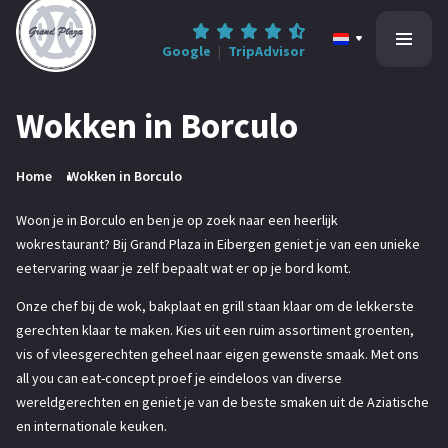
Google
|
TripAdvisor
Wokken in Borculo
Home
Home
Wokken in Borculo
All-inclusive
Woon je in Borculo en ben je op zoek naar een heerlijk
wokrestaurant? Bij Grand Plaza in Eibergen geniet je van een unieke
Informatie
eetervaring waar je zelf bepaalt wat er op je bord komt.
Contact
Onze chef bij de wok, bakplaat en grill staan klaar om de lekkerste
gerechten klaar te maken. Kies uit een ruim assortiment groenten,
vis of vleesgerechten geheel naar eigen gewenste smaak. Met ons
all you can eat-concept proef je eindeloos van diverse
0545-47 78 68
Reserveren
wereldgerechten en geniet je van de beste smaken uit de Aziatische
en internationale keuken.