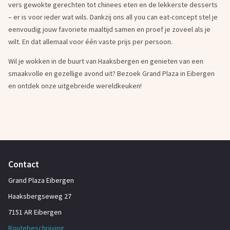
vers gewokte gerechten tot chinees eten en de lekkerste desserts
– er is voor ieder wat wils. Dankzij ons all you can eat-concept stel je
eenvoudig jouw favoriete maaltijd samen en proef je zoveel als je
wilt. En dat allemaal voor één vaste prijs per persoon.
Wil je wokken in de buurt van Haaksbergen en genieten van een
smaakvolle en gezellige avond uit? Bezoek Grand Plaza in Eibergen
en ontdek onze uitgebreide wereldkeuken!
Contact
Grand Plaza Eibergen
Haaksbergseweg 27
7151 AR Eibergen
Routebeschrijving