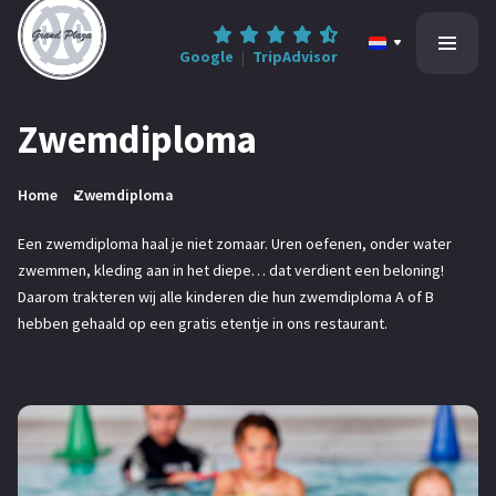
Google
|
TripAdvisor
Zwemdiploma
Home
Home
Zwemdiploma
All-inclusive
Een zwemdiploma haal je niet zomaar. Uren oefenen, onder water
zwemmen, kleding aan in het diepe… dat verdient een beloning!
Informatie
Daarom trakteren wij alle kinderen die hun zwemdiploma A of B
hebben gehaald op een gratis etentje in ons restaurant.
Contact
0545-47 78 68
Reserveren